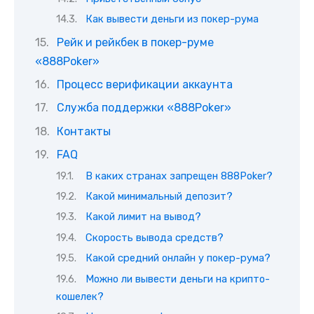
Как вывести деньги из покер-рума
Рейк и рейкбек в покер-руме
«888Poker»
Процесс верификации аккаунта
Служба поддержки «888Poker»
Контакты
FAQ
В каких странах запрещен 888Poker?
Какой минимальный депозит?
Какой лимит на вывод?
Скорость вывода средств?
Какой средний онлайн у покер-рума?
Можно ли вывести деньги на крипто-
кошелек?