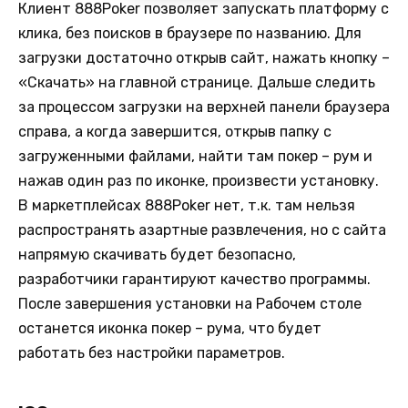
Клиент 888Poker позволяет запускать платформу с
клика, без поисков в браузере по названию. Для
загрузки достаточно открыв сайт, нажать кнопку –
«Скачать» на главной странице. Дальше следить
за процессом загрузки на верхней панели браузера
справа, а когда завершится, открыв папку с
загруженными файлами, найти там покер – рум и
нажав один раз по иконке, произвести установку.
В маркетплейсах 888Poker нет, т.к. там нельзя
распространять азартные развлечения, но с сайта
напрямую скачивать будет безопасно,
разработчики гарантируют качество программы.
После завершения установки на Рабочем столе
останется иконка покер – рума, что будет
работать без настройки параметров.