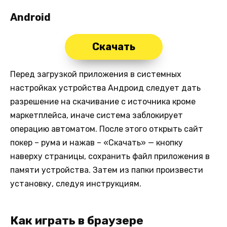
Android
Скачать
Перед загрузкой приложения в системных
настройках устройства Андроид следует дать
разрешение на скачивание с источника кроме
маркетплейса, иначе система заблокирует
операцию автоматом. После этого открыть сайт
покер – рума и нажав – «Скачать» — кнопку
наверху страницы, сохранить файл приложения в
памяти устройства. Затем из папки произвести
установку, следуя инструкциям.
Как играть в браузере