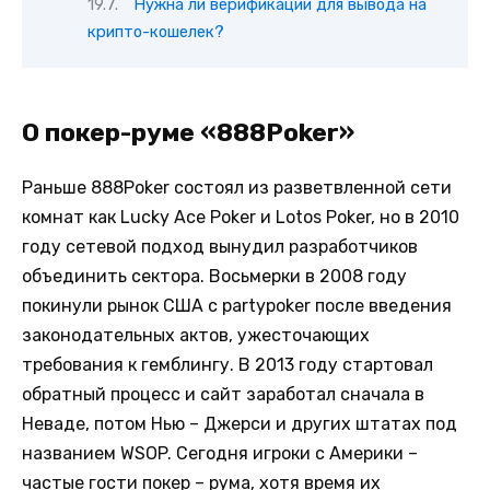
Нужна ли верификации для вывода на
крипто-кошелек?
О покер-руме «888Poker»
Раньше 888Poker состоял из разветвленной сети
комнат как Lucky Ace Poker и Lotos Poker, но в 2010
году сетевой подход вынудил разработчиков
объединить сектора. Восьмерки в 2008 году
покинули рынок США с partypoker после введения
законодательных актов, ужесточающих
требования к гемблингу. В 2013 году стартовал
обратный процесс и сайт заработал сначала в
Неваде, потом Нью – Джерси и других штатах под
названием WSOP. Сегодня игроки с Америки –
частые гости покер – рума, хотя время их