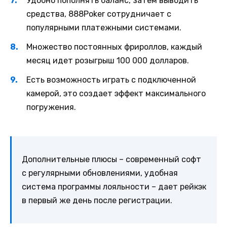
Удобно пополнять баланс, затем выводить
средства, 888Poker сотрудничает с
популярными платежными системами.
Множество постоянных фрироллов, каждый
месяц идет розыгрыш 100 000 долларов.
Есть возможность играть с подключенной
камерой, это создает эффект максимального
погружения.
Дополнительные плюсы – современный софт
с регулярными обновлениями, удобная
система программы лояльности – дает рейкэк
в первый же день после регистрации.