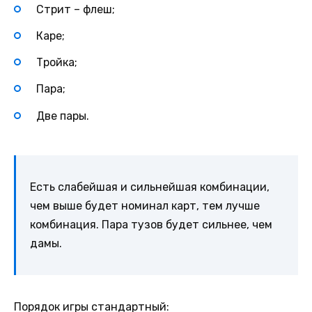
Стрит – флеш;
Каре;
Тройка;
Пара;
Две пары.
Есть слабейшая и сильнейшая комбинации,
чем выше будет номинал карт, тем лучше
комбинация. Пара тузов будет сильнее, чем
дамы.
Порядок игры стандартный: