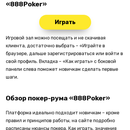
«888Poker»
Играть
Игровой зал можно посещать и не скачивая
клиента, достаточно выбрать – «Играйте в
браузере, дальше зарегистрироваться или войти в
свой профиль. Вкладка – «Как играть» с боковой
панели слева поможет новичкам сделать первые
шаги.
Обзор покер-рума «888Poker»
Платформа идеально подходит новичкам – кроме
правил и принципов работы, на сайте подробно
расписаны нюансы покера. Как играть, значения